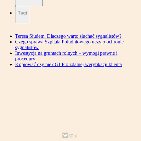
Tagi
Teresa Siudem: Dlaczego warto słuchać sygnalistów?
Czego sprawa Szpitala Południowego uczy o ochronie
sygnalistów
Inwestycja na gruntach rolnych – wymogi prawne i
procedury
Kopiować czy nie? GIIF o zdalnej weryfikacji klienta