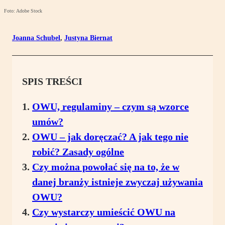
Foto: Adobe Stock
Joanna Schubel
,
Justyna Biernat
SPIS TREŚCI
OWU, regulaminy – czym są wzorce
umów?
OWU – jak doręczać? A jak tego nie
robić? Zasady ogólne
Czy można powołać się na to, że w
danej branży istnieje zwyczaj używania
OWU?
Czy wystarczy umieścić OWU na