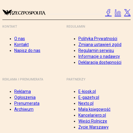
KONTAKT
REGULAMIN
O nas
Polityka Prywatności
Kontakt
Zmiana ustawień zgód
Napisz do nas
Regulamin serwisu
Informacje o nadawcy
Deklaracja dostępności
REKLAMA I PRENUMERATA
PARTNERZY
Reklama
E-kiosk.pl
Ogłoszenia
E-gazety.pl
Prenumerata
Nexto.pl
Archiwum
Mała księgowość
Kancelarierp.pl
Wieści Rolnicze
Życie Warszawy