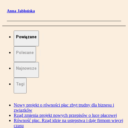
Anna Jabłońska
Powiązane
Polecane
Najnowsze
Tagi
Nowy projekt o równości płac zbyt trudny dla biznesu i
związków
Rząd zmienia projekt nowych przepisów o luce płacowej
Równość płac. Rząd idzie na ustępstwa i daje firmom więcej
czasu