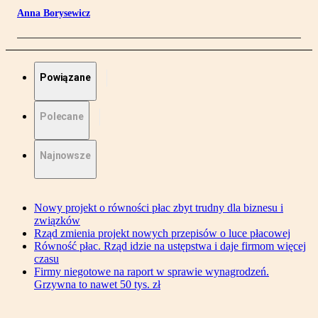
Anna Borysewicz
Powiązane
Polecane
Najnowsze
Nowy projekt o równości płac zbyt trudny dla biznesu i
związków
Rząd zmienia projekt nowych przepisów o luce płacowej
Równość płac. Rząd idzie na ustępstwa i daje firmom więcej
czasu
Firmy niegotowe na raport w sprawie wynagrodzeń.
Grzywna to nawet 50 tys. zł