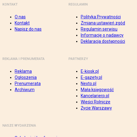
KONTAKT
REGULAMIN
O nas
Polityka Prywatności
Kontakt
Zmiana ustawień zgód
Napisz do nas
Regulamin serwisu
Informacje o nadawcy
Deklaracja dostępności
REKLAMA I PRENUMERATA
PARTNERZY
Reklama
E-kiosk.pl
Ogłoszenia
E-gazety.pl
Prenumerata
Nexto.pl
Archiwum
Mała księgowość
Kancelarierp.pl
Wieści Rolnicze
Życie Warszawy
NASZE WYDARZENIA