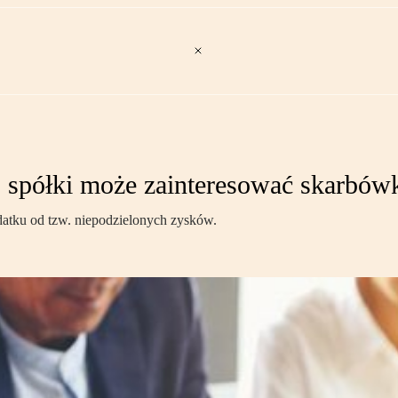
j spółki może zainteresować skarbów
odatku od tzw. niepodzielonych zysków.