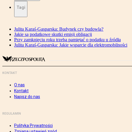
Tagi
Julita Karaś-Gasparska: Budynek czy budowla?
Jakie są podatkowe skutki emisji obligacji
Przy zamknięciu roku trzeba pamiętać o podatku u źródła
Julita Karaś-Gasparska: Jakie wsparcie dla elektromobilności
KONTAKT
O nas
Kontakt
Napisz do nas
REGULAMIN
Polityka Prywatności
Zmiana ustawień zgód