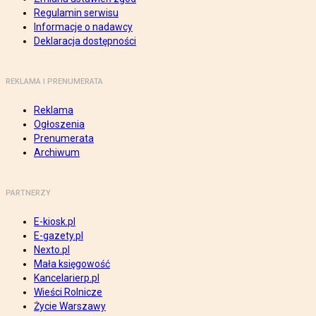
Regulamin serwisu
Informacje o nadawcy
Deklaracja dostępności
REKLAMA I PRENUMERATA
Reklama
Ogłoszenia
Prenumerata
Archiwum
PARTNERZY
E-kiosk.pl
E-gazety.pl
Nexto.pl
Mała księgowość
Kancelarierp.pl
Wieści Rolnicze
Życie Warszawy