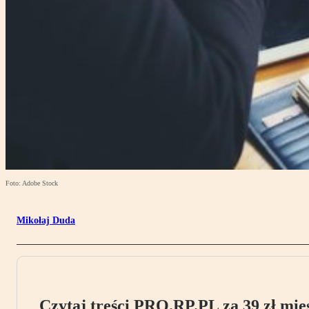
Foto: Adobe Stock
Mikołaj Duda
Czytaj treści PRO.RP.PL za 39 zł mies