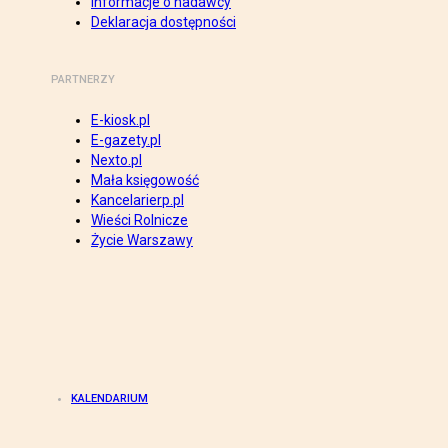
Informacje o nadawcy
Deklaracja dostępności
PARTNERZY
E-kiosk.pl
E-gazety.pl
Nexto.pl
Mała księgowość
Kancelarierp.pl
Wieści Rolnicze
Życie Warszawy
KALENDARIUM