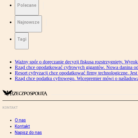
Polecane
Najnowsze
Tagi
Ważny spór o doręczanie decyzji fiskusa rozstrzygnięty. Wyr
Rząd chce opodatkować cyfrowych gigantów. Nowa danina od
Resort cyfryzacji chce opodatkować firmy technologiczne. Jest
Rząd chce podatku cyfrowego. Wicepremier mówi o naśladow
KONTAKT
O nas
Kontakt
Napisz do nas