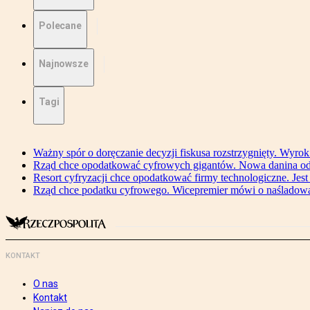
Polecane
Najnowsze
Tagi
Ważny spór o doręczanie decyzji fiskusa rozstrzygnięty. Wyr
Rząd chce opodatkować cyfrowych gigantów. Nowa danina od
Resort cyfryzacji chce opodatkować firmy technologiczne. Jest
Rząd chce podatku cyfrowego. Wicepremier mówi o naśladow
KONTAKT
O nas
Kontakt