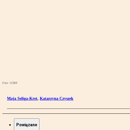
Foto: 123RF
Maja Seliga-Kret
,
Katarzyna Czyszek
Powiązane