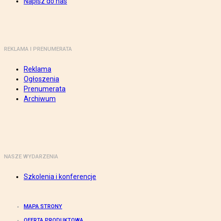
Napisz do nas
REKLAMA I PRENUMERATA
Reklama
Ogłoszenia
Prenumerata
Archiwum
NASZE WYDARZENIA
Szkolenia i konferencje
MAPA STRONY
OFERTA PRODUKTOWA