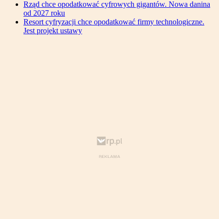
Rząd chce opodatkować cyfrowych gigantów. Nowa danina
od 2027 roku
Resort cyfryzacji chce opodatkować firmy technologiczne.
Jest projekt ustawy