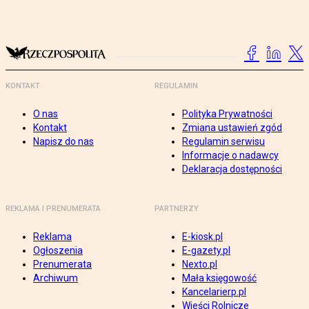
KONTAKT
REGULAMIN
O nas
Polityka Prywatności
Kontakt
Zmiana ustawień zgód
Napisz do nas
Regulamin serwisu
Informacje o nadawcy
Deklaracja dostępności
REKLAMA I PRENUMERATA
PARTNERZY
Reklama
E-kiosk.pl
Ogłoszenia
E-gazety.pl
Prenumerata
Nexto.pl
Archiwum
Mała księgowość
Kancelarierp.pl
Wieści Rolnicze