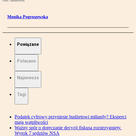
Foto: AdobeStock
Monika Pogroszewska
Powiązane
Polecane
Najnowsze
Tagi
Podatek cyfrowy przyniesie budżetowi miliardy? Eksperci
mają wątpliwości
Ważny spór o doręczanie decyzji fiskusa rozstrzygnięty.
Wyrok 7 sędziów NSA