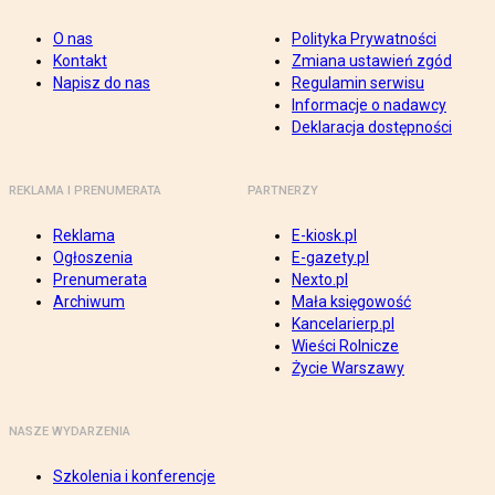
O nas
Polityka Prywatności
Kontakt
Zmiana ustawień zgód
Napisz do nas
Regulamin serwisu
Informacje o nadawcy
Deklaracja dostępności
REKLAMA I PRENUMERATA
PARTNERZY
Reklama
E-kiosk.pl
Ogłoszenia
E-gazety.pl
Prenumerata
Nexto.pl
Archiwum
Mała księgowość
Kancelarierp.pl
Wieści Rolnicze
Życie Warszawy
NASZE WYDARZENIA
Szkolenia i konferencje