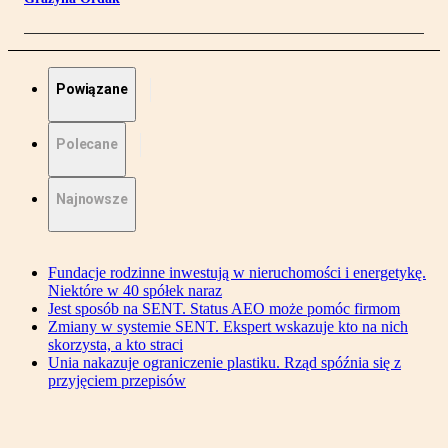
Powiązane
Polecane
Najnowsze
Fundacje rodzinne inwestują w nieruchomości i energetykę.
Niektóre w 40 spółek naraz
Jest sposób na SENT. Status AEO może pomóc firmom
Zmiany w systemie SENT. Ekspert wskazuje kto na nich
skorzysta, a kto straci
Unia nakazuje ograniczenie plastiku. Rząd spóźnia się z
przyjęciem przepisów