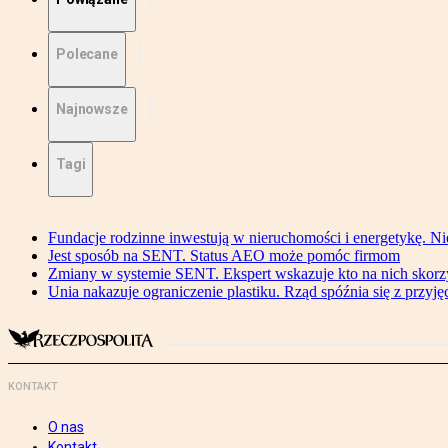
Polecane
Najnowsze
Tagi
Fundacje rodzinne inwestują w nieruchomości i energetykę. Ni
Jest sposób na SENT. Status AEO może pomóc firmom
Zmiany w systemie SENT. Ekspert wskazuje kto na nich skorzys
Unia nakazuje ograniczenie plastiku. Rząd spóźnia się z przyj
KONTAKT
O nas
Kontakt