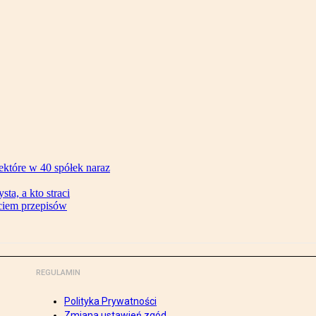
ektóre w 40 spółek naraz
ta, a kto straci
ęciem przepisów
REGULAMIN
Polityka Prywatności
Zmiana ustawień zgód