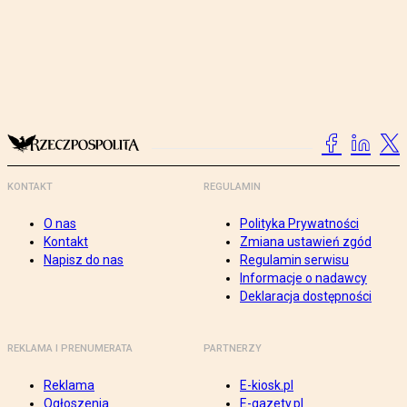
KONTAKT
REGULAMIN
O nas
Polityka Prywatności
Kontakt
Zmiana ustawień zgód
Napisz do nas
Regulamin serwisu
Informacje o nadawcy
Deklaracja dostępności
REKLAMA I PRENUMERATA
PARTNERZY
Reklama
E-kiosk.pl
Ogłoszenia
E-gazety.pl