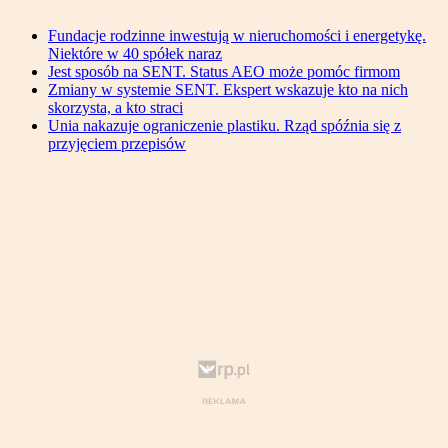
Fundacje rodzinne inwestują w nieruchomości i energetykę.
Niektóre w 40 spółek naraz
Jest sposób na SENT. Status AEO może pomóc firmom
Zmiany w systemie SENT. Ekspert wskazuje kto na nich
skorzysta, a kto straci
Unia nakazuje ograniczenie plastiku. Rząd spóźnia się z
przyjęciem przepisów