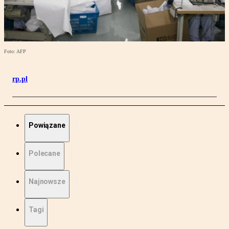
Foto: AFP
rp.pl
Powiązane
Polecane
Najnowsze
Tagi