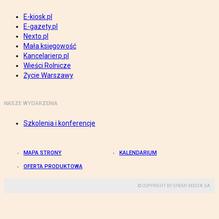
E-kiosk.pl
E-gazety.pl
Nexto.pl
Mała księgowość
Kancelarierp.pl
Wieści Rolnicze
Życie Warszawy
NASZE WYDARZENIA
Szkolenia i konferencje
MAPA STRONY
KALENDARIUM
OFERTA PRODUKTOWA
© COPYRIGHT BY GREMI MEDIA SA