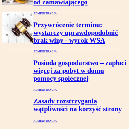
od zamawiającego
ADMINISTRACJA
Przywrócenie terminu:
wystarczy uprawdopodobnić
brak winy - wyrok WSA
ADMINISTRACJA
Posiada gospodarstwo – zapłaci
więcej za pobyt w domu
pomocy społecznej
ADMINISTRACJA
Zasady rozstrzygania
wątpliwości na korzyść strony
ADMINISTRACJA