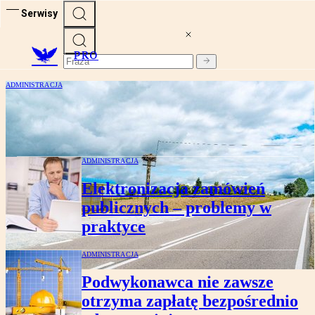
Serwisy
PRO
ADMINISTRACJA
Niedopuszczalne wyłączenie dróg
powiatowych z użytkowania - wyrok WSA
ADMINISTRACJA
Elektronizacja zamówień
publicznych – problemy w
praktyce
ADMINISTRACJA
Podwykonawca nie zawsze
otrzyma zapłatę bezpośrednio