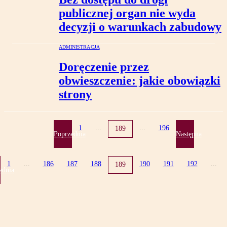
publicznej organ nie wyda
decyzji o warunkach zabudowy
ADMINISTRACJA
Doręczenie przez
obwieszczenie: jakie obowiązki
strony
1
...
...
196
189
Poprzednia
Następna
1
...
186
187
188
190
191
192
...
189
ednia