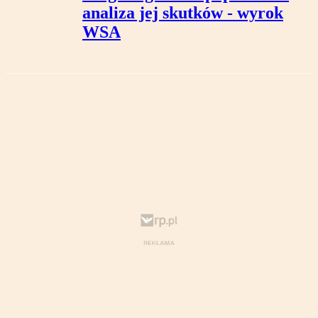
analiza jej skutków - wyrok
WSA