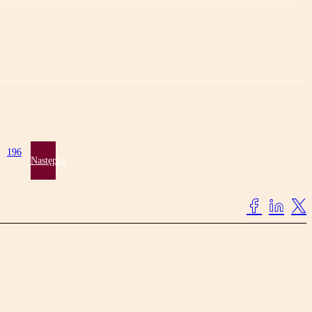
196
Następna