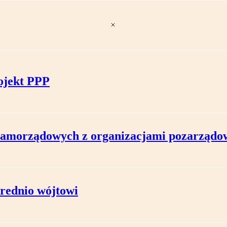
ojekt PPP
 samorządowych z organizacjami pozarząd
rednio wójtowi