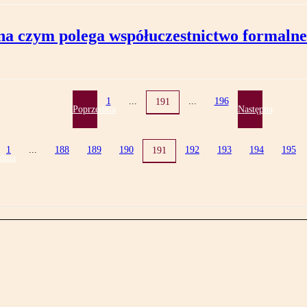
na czym polega współuczestnictwo formalne
1
...
...
196
191
Poprzednia
Następna
1
...
188
189
190
192
193
194
195
191
dnia