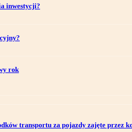
a inwestycji?
ncyjny?
wy rok
rodków transportu za pojazdy zajęte przez 