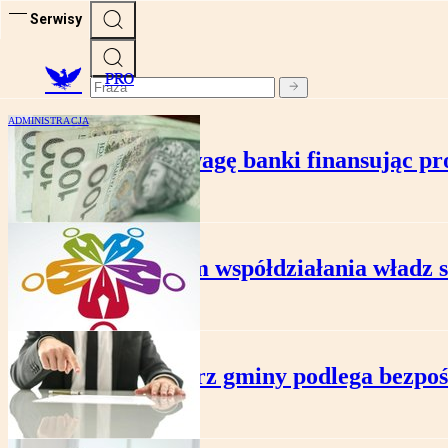
Serwisy
PRO
ADMINISTRACJA
Na co zwracają uwagę banki finansując pr
ADMINISTRACJA
Program współdziałania władz
ADMINISTRACJA
Sekretarz gminy podlega bezpoś
ADMINISTRACJA