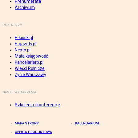
Prenumerata
Archiwum
PARTNERZY
E-kiosk.pl
E-gazety.pl
Nexto.pl
Mała księgowość
Kancelarierp.pl
Wieści Rolnicze
Życie Warszawy
NASZE WYDARZENIA
Szkolenia i konferencje
MAPA STRONY
KALENDARIUM
OFERTA PRODUKTOWA