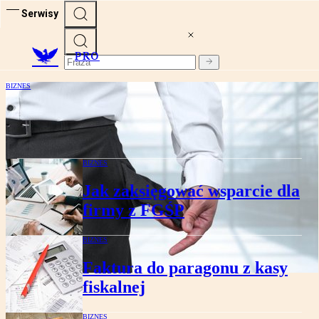
Serwisy
PRO
BIZNES
Niewypłacalność groźniejsza od
koronawirusa
BIZNES
Jak zaksięgować wsparcie dla
firmy z FGŚP
BIZNES
Faktura do paragonu z kasy
fiskalnej
BIZNES