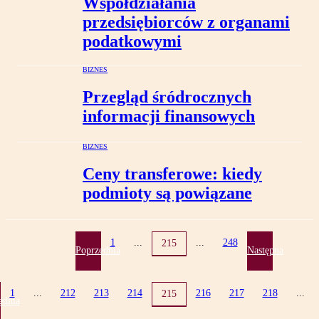
Współdziałania
przedsiębiorców z organami
podatkowymi
BIZNES
Przegląd śródrocznych
informacji finansowych
BIZNES
Ceny transferowe: kiedy
podmioty są powiązane
1
...
...
248
215
Poprzednia
Następna
1
...
212
213
214
216
217
218
...
215
ednia