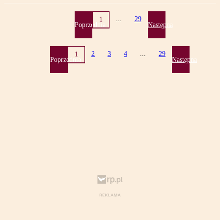
...
29
1
Poprzednia
Następna
2
3
4
...
29
1
Poprzednia
Następna