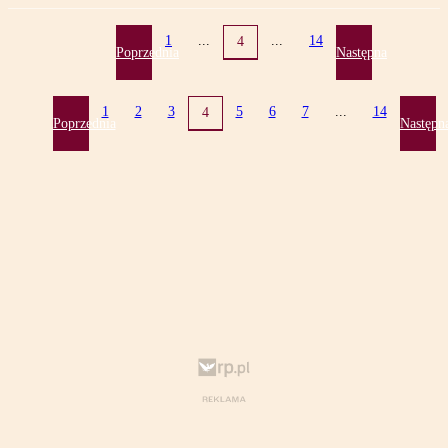
1
...
...
14
4
Poprzednia
Następna
1
2
3
5
6
7
...
14
4
Poprzednia
Następn