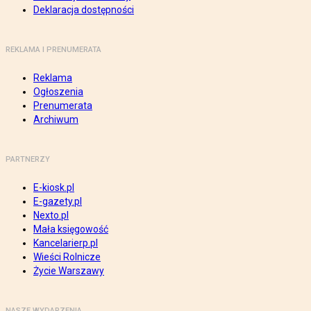
Deklaracja dostępności
REKLAMA I PRENUMERATA
Reklama
Ogłoszenia
Prenumerata
Archiwum
PARTNERZY
E-kiosk.pl
E-gazety.pl
Nexto.pl
Mała księgowość
Kancelarierp.pl
Wieści Rolnicze
Życie Warszawy
NASZE WYDARZENIA