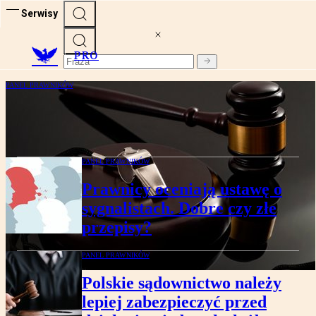
Serwisy
PRO
PANEL PRAWNIKÓW
Trudne wdrożenie ustawy o sygnalistach.
Są obawy o nadużycia
PANEL PRAWNIKÓW
Prawnicy oceniają ustawę o
sygnalistach. Dobre czy złe
przepisy?
PANEL PRAWNIKÓW
Polskie sądownictwo należy
lepiej zabezpieczyć przed