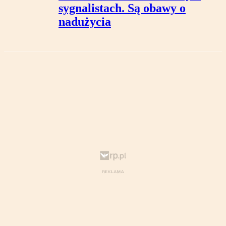
sygnalistach. Są obawy o
nadużycia