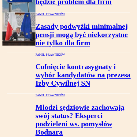
będzie problem dla firm
PANEL PRAWNIKÓW
Zasady podwyżki minimalnej
pensji mogą być niekorzystne
nie tylko dla firm
PANEL PRAWNIKÓW
Cofnięcie kontrasygnaty i
wybór kandydatów na prezesa
Izby Cywilnej SN
PANEL PRAWNIKÓW
Młodzi sędziowie zachowają
swój status? Eksperci
podzieleni ws. pomysłów
Bodnara