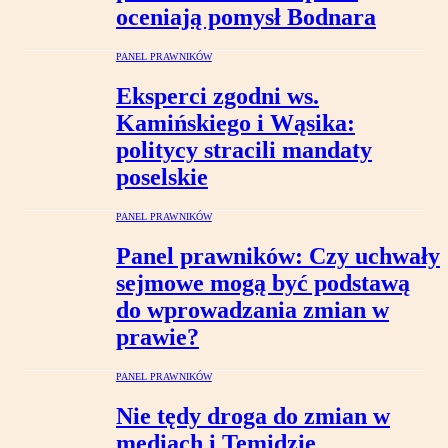
oceniają pomysł Bodnara
PANEL PRAWNIKÓW
Eksperci zgodni ws.
Kamińskiego i Wąsika:
politycy stracili mandaty
poselskie
PANEL PRAWNIKÓW
Panel prawników: Czy uchwały
sejmowe mogą być podstawą
do wprowadzania zmian w
prawie?
PANEL PRAWNIKÓW
Nie tędy droga do zmian w
mediach i Temidzie