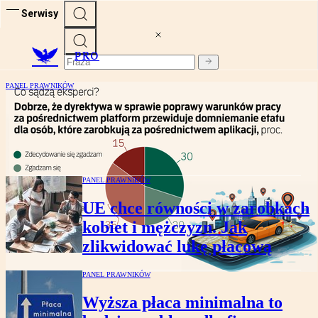
Serwisy
PRO
PANEL PRAWNIKÓW
Czy to dobrze, że praca za pomocą
aplikacji ma oznaczać etat? Opinie
prawników
PANEL PRAWNIKÓW
UE chce równości w zarobkach
kobiet i mężczyzn. Jak
zlikwidować lukę płacową
PANEL PRAWNIKÓW
Wyższa płaca minimalna to