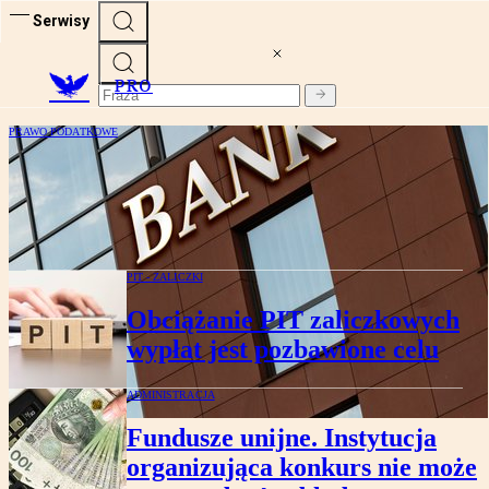
Serwisy
PRO
PRAWO PODATKOWE
Reforma KAS ułatwiła fiskusowi
zaglądanie do kont bankowych? Zapadł
ważny wyrok
PIT - ZALICZKI
Obciążanie PIT zaliczkowych
wypłat jest pozbawione celu
ADMINISTRACJA
Fundusze unijne. Instytucja
organizująca konkurs nie może