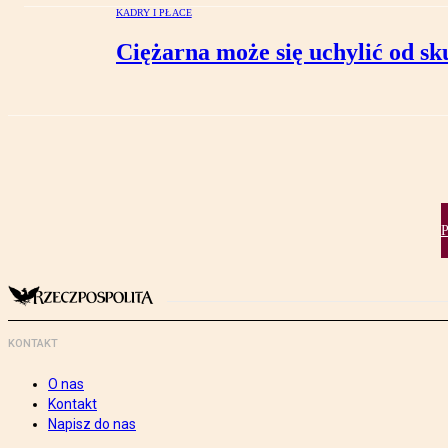
KADRY I PŁACE
Ciężarna może się uchylić od s
P
KONTAKT
O nas
Kontakt
Napisz do nas