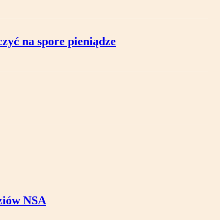
zyć na spore pieniądze
dziów NSA