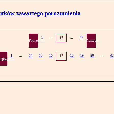
kutków zawartego porozumienia
1
...
...
47
17
Poprzednia
Następna
1
...
14
15
16
18
19
20
...
47
17
oprzednia