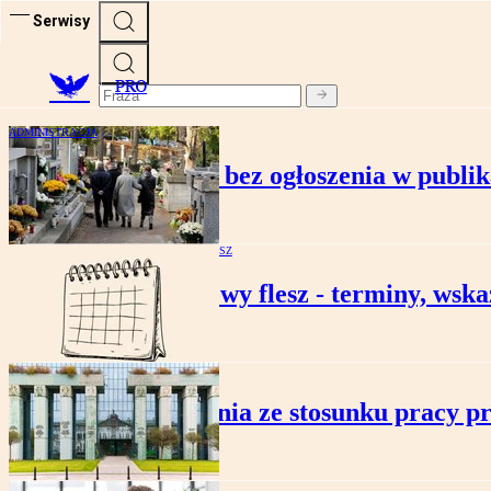
Serwisy
PRO
ADMINISTRACJA
Cmentarny cennik bez ogłoszenia w publik
PODATKOWY FLESZ
Podatkowy flesz - terminy, wskaź
KADRY I PŁACE
Roszczenia ze stosunku pracy p
KADRY I PŁACE