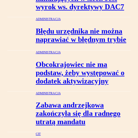
wyrok ws. dyrektywy DAC7
ADMINISTRACJA
Błędu urzędnika nie można
naprawiać w błędnym trybie
ADMINISTRACJA
Obcokrajowiec nie ma
podstaw, żeby występować o
dodatek aktywizacyjny
ADMINISTRACJA
Zabawa andrzejkowa
zakończyła się dla radnego
utratą mandatu
CIT