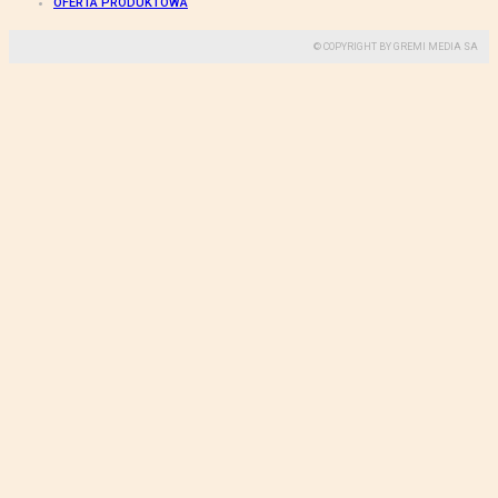
OFERTA PRODUKTOWA
© COPYRIGHT BY GREMI MEDIA SA