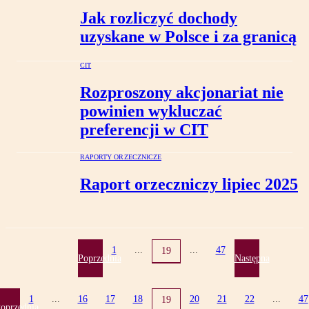
Jak rozliczyć dochody
uzyskane w Polsce i za granicą
CIT
Rozproszony akcjonariat nie
powinien wykluczać
preferencji w CIT
RAPORTY ORZECZNICZE
Raport orzeczniczy lipiec 2025
1
...
...
47
19
Poprzednia
Następna
1
...
16
17
18
20
21
22
...
47
19
oprzednia