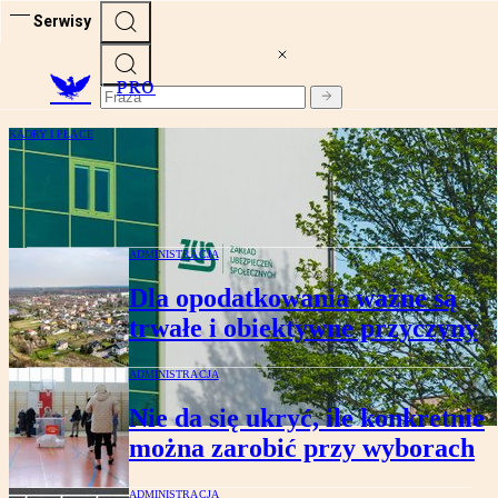
Serwisy
PRO
KADRY I PŁACE
Czynność pozorna jest jedynie
symulowana
ADMINISTRACJA
Dla opodatkowania ważne są
trwałe i obiektywne przyczyny
ADMINISTRACJA
Nie da się ukryć, ile konkretnie
można zarobić przy wyborach
ADMINISTRACJA