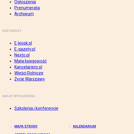
Ogłoszenia
Prenumerata
Archiwum
PARTNERZY
E-kiosk.pl
E-gazety.pl
Nexto.pl
Mała księgowość
Kancelarierp.pl
Wieści Rolnicze
Życie Warszawy
NASZE WYDARZENIA
Szkolenia i konferencje
MAPA STRONY
KALENDARIUM