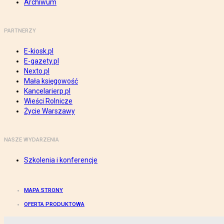
Archiwum
PARTNERZY
E-kiosk.pl
E-gazety.pl
Nexto.pl
Mała księgowość
Kancelarierp.pl
Wieści Rolnicze
Życie Warszawy
NASZE WYDARZENIA
Szkolenia i konferencje
MAPA STRONY
OFERTA PRODUKTOWA