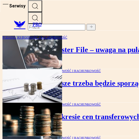
Serwisy
PRO
PODATKI, KSIĘGOWOŚĆ I RACHUNKOWOŚĆ
Dokumentacja Master File – uwaga na puła
PODATKI, KSIĘGOWOŚĆ I RACHUNKOWOŚĆ
Nie zawsze trzeba będzie sporzą
PODATKI, KSIĘGOWOŚĆ I RACHUNKOWOŚĆ
Co w zakresie cen transferowych
PODATKI, KSIĘGOWOŚĆ I RACHUNKOWOŚĆ