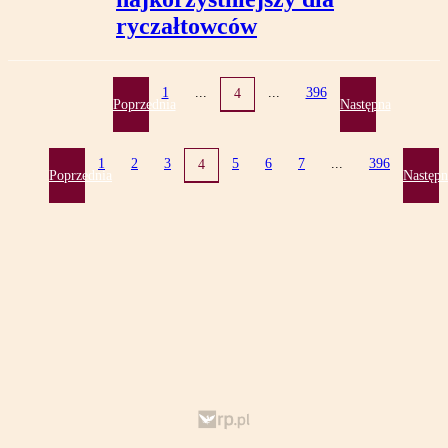
ryczałtowców
1
...
...
396
4
Poprzednia
Następna
1
2
3
5
6
7
...
396
4
Poprzednia
Następn