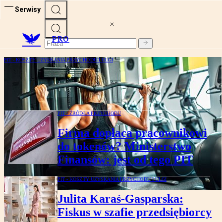
Serwisy
PRO
PIT - KOSZTY UZYSKANIA PRZYCHODU I ULGI
Siłownia w kosztach firmy? Jest to
możliwe
PIT - ŹRÓDŁA PRZYCHODU
Firma dopłaca pracownikowi
do tokenów? Ministerstwo
Finansów: jest od tego PIT
PIT - KOSZTY UZYSKANIA PRZYCHODU I ULGI
Julita Karaś-Gasparska:
Fiskus w szafie przedsiębiorcy