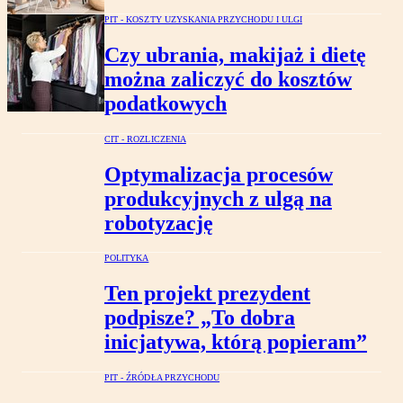
PIT - KOSZTY UZYSKANIA PRZYCHODU I ULGI
Czy ubrania, makijaż i dietę
można zaliczyć do kosztów
podatkowych
CIT - ROZLICZENIA
Optymalizacja procesów
produkcyjnych z ulgą na
robotyzację
POLITYKA
Ten projekt prezydent
podpisze? „To dobra
inicjatywa, którą popieram”
PIT - ŹRÓDŁA PRZYCHODU