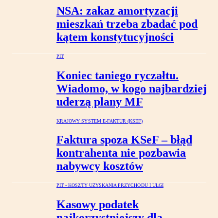
NSA: zakaz amortyzacji
mieszkań trzeba zbadać pod
kątem konstytucyjności
PIT
Koniec taniego ryczałtu.
Wiadomo, w kogo najbardziej
uderzą plany MF
KRAJOWY SYSTEM E-FAKTUR (KSEF)
Faktura spoza KSeF – błąd
kontrahenta nie pozbawia
nabywcy kosztów
PIT - KOSZTY UZYSKANIA PRZYCHODU I ULGI
Kasowy podatek
najkorzystniejszy dla