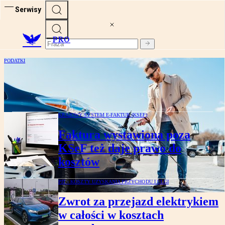
Serwisy
PRO
PODATKI
Julita Karaś-Gasparska: Czy fiskus
polubił elektryki
KRAJOWY SYSTEM E-FAKTUR (KSEF)
Faktura wystawiona poza
KSeF też daje prawo do
kosztów
PIT - KOSZTY UZYSKANIA PRZYCHODU I ULGI
Zwrot za przejazd elektrykiem
w całości w kosztach