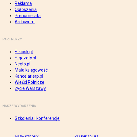
Reklama
Ogłoszenia
Prenumerata
Archiwum
PARTNERZY
E-kiosk.pl
E-gazety.pl
Nexto.pl
Mała księgowość
Kancelarierp.pl
Wieści Rolnicze
Życie Warszawy
NASZE WYDARZENIA
Szkolenia i konferencje
MAPA STRONY
KALENDARIUM