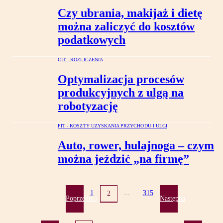
Czy ubrania, makijaż i dietę
można zaliczyć do kosztów
podatkowych
CIT - ROZLICZENIA
Optymalizacja procesów
produkcyjnych z ulgą na
robotyzację
PIT - KOSZTY UZYSKANIA PRZYCHODU I ULGI
Auto, rower, hulajnoga – czym
można jeździć „na firmę”
1
...
315
2
Poprzednia
Następna