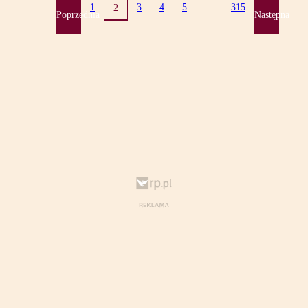
1
3
4
5
...
315
2
Poprzednia
Następna