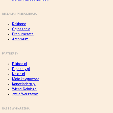
REKLAMA I PRENUMERATA
Reklama
Ogłoszenia
Prenumerata
Archiwum
PARTNERZY
E-kiosk.pl
E-gazety.pl
Nexto.pl
Mała księgowość
Kancelarierp.pl
Wieści Rolnicze
Życie Warszawy
NASZE WYDARZENIA