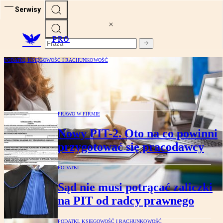
Serwisy
PRO
PODATKI, KSIĘGOWOŚĆ I RACHUNKOWOŚĆ
„Delegacje” wypłacane zleceniobiorcom
bez PIT
PRAWO W FIRMIE
Nowy PIT-2. Oto na co powinni
przygotować się pracodawcy
PODATKI
Sąd nie musi potrącać zaliczki
na PIT od radcy prawnego
PODATKI, KSIĘGOWOŚĆ I RACHUNKOWOŚĆ