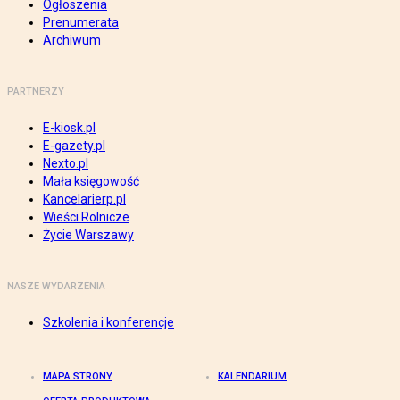
Ogłoszenia
Prenumerata
Archiwum
PARTNERZY
E-kiosk.pl
E-gazety.pl
Nexto.pl
Mała księgowość
Kancelarierp.pl
Wieści Rolnicze
Życie Warszawy
NASZE WYDARZENIA
Szkolenia i konferencje
MAPA STRONY
KALENDARIUM