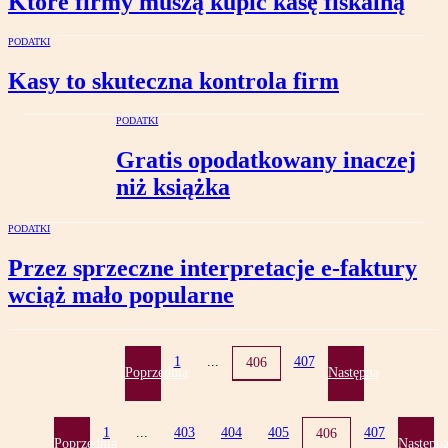
Które firmy muszą kupić kasę fiskalną
PODATKI
Kasy to skuteczna kontrola firm
PODATKI
Gratis opodatkowany inaczej
niż książka
PODATKI
Przez sprzeczne interpretacje e-faktury
wciąż mało popularne
1
...
407
406
Poprzednia
Następna
1
...
403
404
405
407
406
Poprzednia
Następn