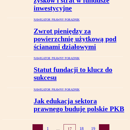
zysków i strat w fundusze
inwestycyjne
NAWIGATOR PRAWNY PORADNIK
Zwrot pieniędzy za
powierzchnię użytkową pod
ścianami działowymi
NAWIGATOR PRAWNY PORADNIK
Statut fundacji to klucz do
sukcesu
NAWIGATOR PRAWNY PORADNIK
Jak edukacja sektora
prawnego buduje polskie PKB
1
...
18
19
17