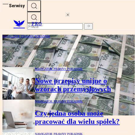
Serwisy
PRO
NAWIGATOR PRAWNY PORADNIK
Dyrektywa o jawności wynagrodzeń – czy
całkowita równość jest możliwa?
NAWIGATOR PRAWNY PORADNIK
Nowe przepisy unijne o
wzorach przemysłowych
NAWIGATOR PRAWNY PORADNIK
Czy jedna osoba może
pracować dla wielu spółek?
NAWIGATOR PRAWNY PORADNIK