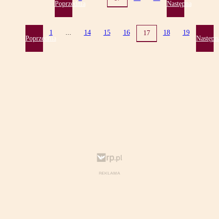
Poprzednia
Następna
1
...
14
15
16
18
19
17
Poprzednia
Następn