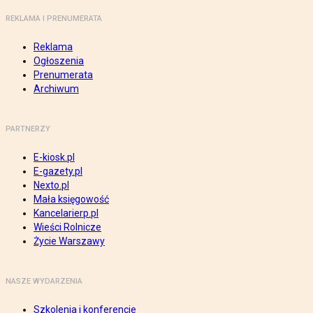
REKLAMA I PRENUMERATA
Reklama
Ogłoszenia
Prenumerata
Archiwum
PARTNERZY
E-kiosk.pl
E-gazety.pl
Nexto.pl
Mała księgowość
Kancelarierp.pl
Wieści Rolnicze
Życie Warszawy
NASZE WYDARZENIA
Szkolenia i konferencje