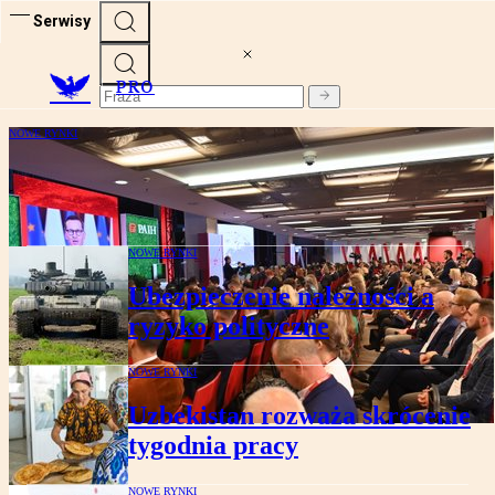
Serwisy
PRO
NOWE RYNKI
Firmy chcą sprzedawać za granicę
NOWE RYNKI
Ubezpieczenie należności a
ryzyko polityczne
NOWE RYNKI
Uzbekistan rozważa skrócenie
tygodnia pracy
NOWE RYNKI