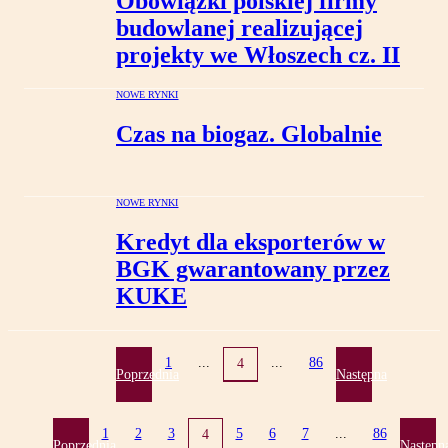
Obowiązki polskiej firmy
budowlanej realizującej
projekty we Włoszech cz. II
NOWE RYNKI
Czas na biogaz. Globalnie
NOWE RYNKI
Kredyt dla eksporterów w
BGK gwarantowany przez
KUKE
1
...
...
86
4
Poprzednia
Następna
1
2
3
5
6
7
...
86
4
Poprzednia
Następn