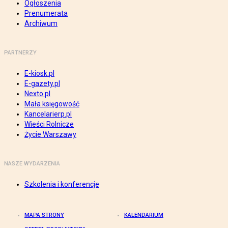
Ogłoszenia
Prenumerata
Archiwum
PARTNERZY
E-kiosk.pl
E-gazety.pl
Nexto.pl
Mała księgowość
Kancelarierp.pl
Wieści Rolnicze
Życie Warszawy
NASZE WYDARZENIA
Szkolenia i konferencje
MAPA STRONY
KALENDARIUM