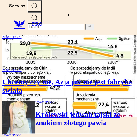
Serwisy
PRO
NOWE RYNKI
Eksport polskich firm do Azji wciąż
mizerny
NOWE RYNKI
Chcemy czy nie, Azja już nie jest fabryką
świata
NOWE RYNKI
Królewski jedwab tajski ze
znakiem złotego pawia
NOWE RYNKI