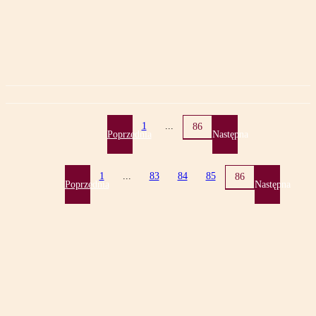
1
...
86
Poprzednia
Następna
1
...
83
84
85
86
Poprzednia
Następna