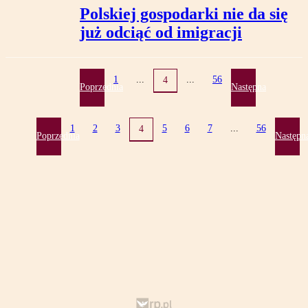
Polskiej gospodarki nie da się
już odciąć od imigracji
1
...
...
56
4
Poprzednia
Następna
1
2
3
5
6
7
...
56
4
Poprzednia
Następn