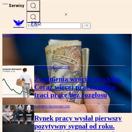
Serwisy
PRO
RAPORTY EKONOMICZNE
Setki milionów czekają na firmy. Ruszył
jeden z najciekawszych naborów roku
RAPORTY EKONOMICZNE
Zwolnienia wróciły po cichu.
Coraz więcej pracowników
traci pracę bez rozgłosu
RAPORTY EKONOMICZNE
Rynek pracy wysłał pierwszy
pozytywny sygnał od roku.