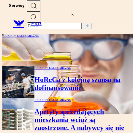
Serwisy
PRO
RAPORTY EKONOMICZNE
Bogata oferta naborów dla
przedsiębiorców w PARP
RAPORTY EKONOMICZNE
HoReCa z kolejną szansą na
dofinansowanie
RAPORTY EKONOMICZNE
Apetyty sprzedających
mieszkania wciąż są
zaostrzone. A nabywcy się nie