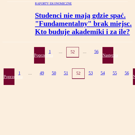
RAPORTY EKONOMICZNE
Studenci nie mają gdzie spać.
"Fundamentalny" brak miejsc.
Kto buduje akademiki i za ile?
1
...
...
56
52
Poprzednia
Następna
1
...
49
50
51
53
54
55
56
52
Poprzednia
N