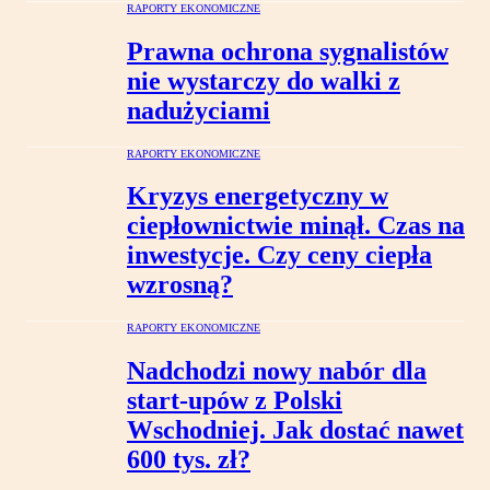
RAPORTY EKONOMICZNE
Prawna ochrona sygnalistów
nie wystarczy do walki z
nadużyciami
RAPORTY EKONOMICZNE
Kryzys energetyczny w
ciepłownictwie minął. Czas na
inwestycje. Czy ceny ciepła
wzrosną?
RAPORTY EKONOMICZNE
Nadchodzi nowy nabór dla
start-upów z Polski
Wschodniej. Jak dostać nawet
600 tys. zł?