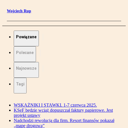
Wojciech Rup
Powiązane
Polecane
Najnowsze
Tagi
WSKAŻNIKI I STAWKI. 1-7 czerwca 2025.
KSeF będzie wciąż dopuszczał faktury papierowe. Jest
projekt ustawy
Nadchodzi rewolucja dla firm. Resort finansów pokazał
„mapę drogową”