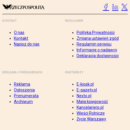
KONTAKT
REGULAMIN
O nas
Polityka Prywatności
Kontakt
Zmiana ustawień zgód
Napisz do nas
Regulamin serwisu
Informacje o nadawcy
Deklaracja dostępności
REKLAMA I PRENUMERATA
PARTNERZY
Reklama
E-kiosk.pl
Ogłoszenia
E-gazety.pl
Prenumerata
Nexto.pl
Archiwum
Mała księgowość
Kancelarierp.pl
Wieści Rolnicze
Życie Warszawy