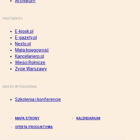
Archiwum
PARTNERZY
E-kiosk.pl
E-gazety.pl
Nexto.pl
Mała księgowość
Kancelarierp.pl
Wieści Rolnicze
Życie Warszawy
NASZE WYDARZENIA
Szkolenia i konferencje
MAPA STRONY
KALENDARIUM
OFERTA PRODUKTOWA