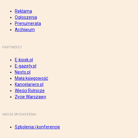
Reklama
Ogłoszenia
Prenumerata
Archiwum
PARTNERZY
E-kiosk.pl
E-gazety.pl
Nexto.pl
Mała księgowość
Kancelarierp.pl
Wieści Rolnicze
Życie Warszawy
NASZE WYDARZENIA
Szkolenia i konferencje