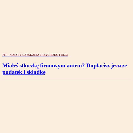
PIT - KOSZTY UZYSKANIA PRZYCHODU I ULGI
Miałeś stłuczkę firmowym autem? Dopłacisz jeszcze
podatek i składkę