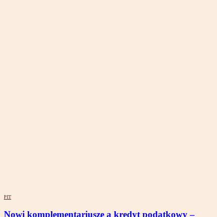
PIT
Nowi komplementariusze a kredyt podatkowy –