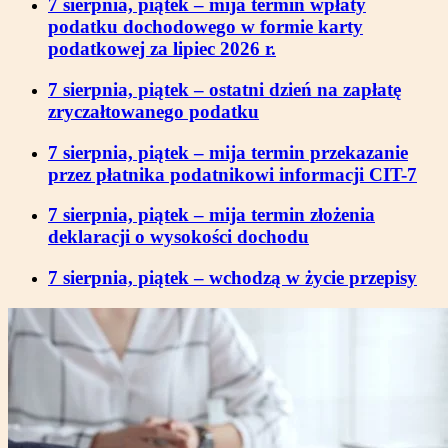
7 sierpnia, piątek – mija termin wpłaty
podatku dochodowego w formie karty
podatkowej za lipiec 2026 r.
7 sierpnia, piątek – ostatni dzień na zapłatę
zryczałtowanego podatku
7 sierpnia, piątek – mija termin przekazanie
przez płatnika podatnikowi informacji CIT-7
7 sierpnia, piątek – mija termin złożenia
deklaracji o wysokości dochodu
7 sierpnia, piątek – wchodzą w życie przepisy