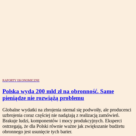
RAPORTY EKONOMICZNE
Polska wyda 200 mld zł na obronność. Same
pieniądze nie rozwiążą problemu
Globalne wydatki na zbrojenia niemal się podwoiły, ale producenci
uzbrojenia coraz częściej nie nadążają z realizacją zamówień.
Brakuje ludzi, komponentów i mocy produkcyjnych. Eksperci
ostrzegają, że dla Polski równie ważne jak zwiększanie budżetu
obronnego jest usunięcie tych barier.