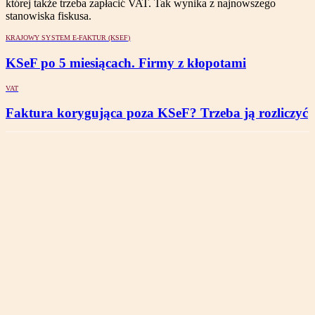
której także trzeba zapłacić VAT. Tak wynika z najnowszego
stanowiska fiskusa.
KRAJOWY SYSTEM E-FAKTUR (KSEF)
KSeF po 5 miesiącach. Firmy z kłopotami
VAT
Faktura korygująca poza KSeF? Trzeba ją rozliczyć