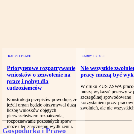
KADRY I PŁACE
KADRY I PŁACE
Priorytetowe rozpatrywanie
Nie wszystkie zwolnie
wniosków o zezwolenie na
pracy muszą być wyk
pracę i pobyt dla
W druku ZUS ZSWA praco
cudzoziemców
muszą wykazać przerwy w 
szczególnej spowodowane
Konstrukcja przepisów powoduje, że
korzystaniem przez pracown
jeżeli organ będzie otrzymywał dużą
zwolnień, ale nie wszystkich
liczbę wniosków objętych
pierwszeństwem rozpatrzenia,
rozpoznawanie pozostałych spraw
może ulec znacznemu wydłużeniu.
Gospodarka i Prawo