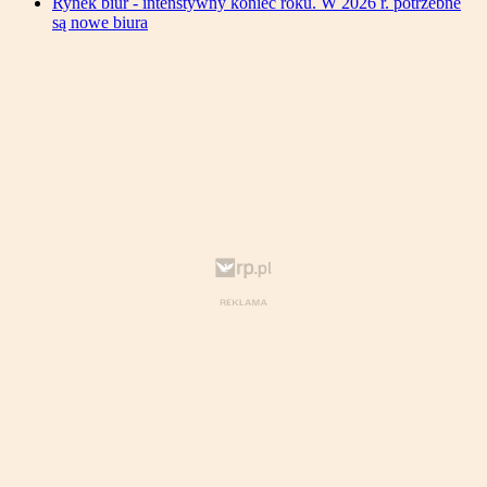
Rynek biur - intenstywny koniec roku. W 2026 r. potrzebne
są nowe biura