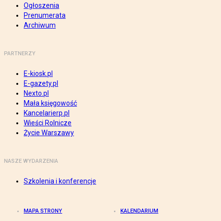
Ogłoszenia
Prenumerata
Archiwum
PARTNERZY
E-kiosk.pl
E-gazety.pl
Nexto.pl
Mała księgowość
Kancelarierp.pl
Wieści Rolnicze
Życie Warszawy
NASZE WYDARZENIA
Szkolenia i konferencje
MAPA STRONY
KALENDARIUM