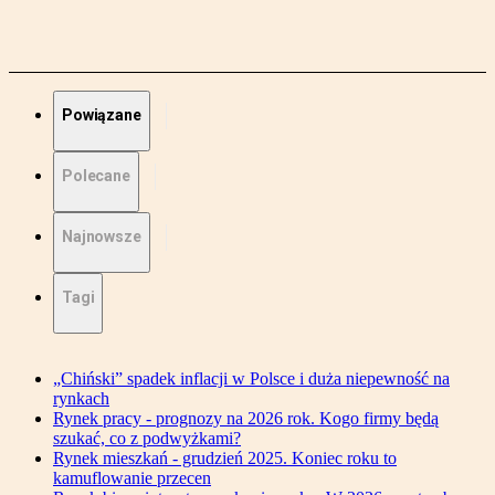
Powiązane
Polecane
Najnowsze
Tagi
„Chiński” spadek inflacji w Polsce i duża niepewność na
rynkach
Rynek pracy - prognozy na 2026 rok. Kogo firmy będą
szukać, co z podwyżkami?
Rynek mieszkań - grudzień 2025. Koniec roku to
kamuflowanie przecen