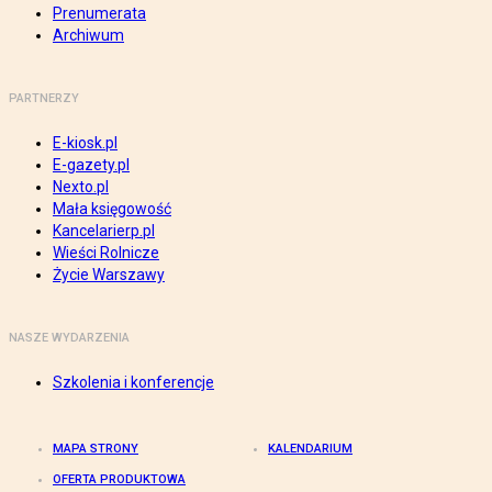
Prenumerata
Archiwum
PARTNERZY
E-kiosk.pl
E-gazety.pl
Nexto.pl
Mała księgowość
Kancelarierp.pl
Wieści Rolnicze
Życie Warszawy
NASZE WYDARZENIA
Szkolenia i konferencje
MAPA STRONY
KALENDARIUM
OFERTA PRODUKTOWA