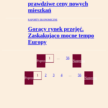
prawdziwe ceny nowych
mieszkań
RAPORTY EKONOMICZNE
Gorący rynek przejęć.
Zaskakująco mocne tempo
Europy
...
56
1
Poprzednia
Następna
2
3
4
...
56
1
Poprzednia
Następna