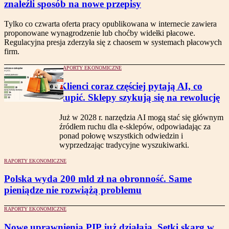
znaleźli sposób na nowe przepisy
Tylko co czwarta oferta pracy opublikowana w internecie zawiera
proponowane wynagrodzenie lub choćby widełki płacowe.
Regulacyjna presja zderzyła się z chaosem w systemach płacowych
firm.
RAPORTY EKONOMICZNE
Klienci coraz częściej pytają AI, co
kupić. Sklepy szykują się na rewolucję
Już w 2028 r. narzędzia AI mogą stać się głównym
źródłem ruchu dla e-sklepów, odpowiadając za
ponad połowę wszystkich odwiedzin i
wyprzedzając tradycyjne wyszukiwarki.
RAPORTY EKONOMICZNE
Polska wyda 200 mld zł na obronność. Same
pieniądze nie rozwiążą problemu
RAPORTY EKONOMICZNE
Nowe uprawnienia PIP już działają. Setki skarg w