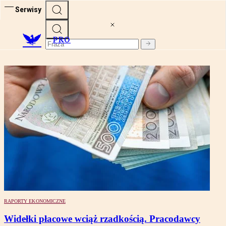
Serwisy
PRO
RAPORTY EKONOMICZNE
Widełki płacowe wciąż rzadkością. Pracodawcy