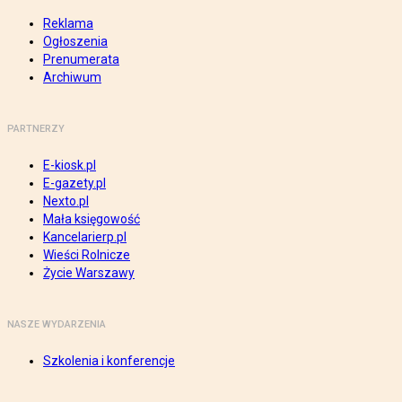
Reklama
Ogłoszenia
Prenumerata
Archiwum
PARTNERZY
E-kiosk.pl
E-gazety.pl
Nexto.pl
Mała księgowość
Kancelarierp.pl
Wieści Rolnicze
Życie Warszawy
NASZE WYDARZENIA
Szkolenia i konferencje