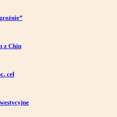
groźnie”
m z Chin
. ceł
westycyjne