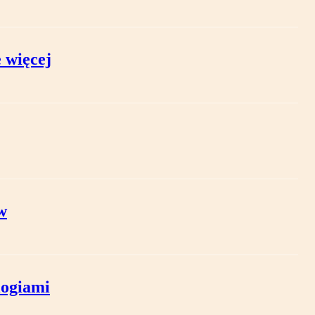
 więcej
w
logiami