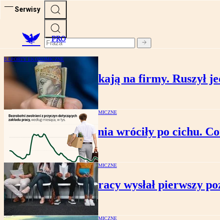
Serwisy
PRO
RAPORTY EKONOMICZNE
Setki milionów czekają na firmy. Ruszył 
RAPORTY EKONOMICZNE
Zwolnienia wróciły po cichu. Co
RAPORTY EKONOMICZNE
Rynek pracy wysłał pierwszy po
RAPORTY EKONOMICZNE