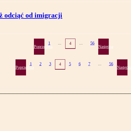
uż odciąć od imigracji
1
...
...
56
4
Poprzednia
Następna
1
2
3
5
6
7
...
56
4
Poprzednia
Następn