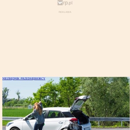
NIEZBĘDNIK PRZEDSIĘBIORCY
Niezbędnik przedsiębiorcy:
odszkodowanie za stłuczkę firmowym
autem * e-Doręczenia * amortyzacja
nowej hali * rozliczenie VAT przy
eksporcie * prowizja fotografa a ZUS *
mobbing