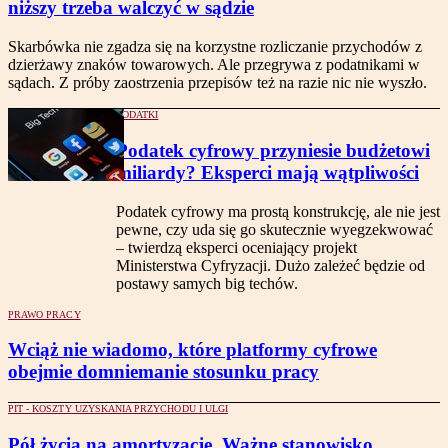
niższy trzeba walczyć w sądzie
Skarbówka nie zgadza się na korzystne rozliczanie przychodów z
dzierżawy znaków towarowych. Ale przegrywa z podatnikami w
sądach. Z próby zaostrzenia przepisów też na razie nic nie wyszło.
PODATKI
Podatek cyfrowy przyniesie budżetowi
miliardy? Eksperci mają wątpliwości
Podatek cyfrowy ma prostą konstrukcję, ale nie jest
pewne, czy uda się go skutecznie wyegzekwować
– twierdzą eksperci oceniający projekt
Ministerstwa Cyfryzacji. Dużo zależeć będzie od
postawy samych big techów.
PRAWO PRACY
Wciąż nie wiadomo, które platformy cyfrowe
obejmie domniemanie stosunku pracy
PIT - KOSZTY UZYSKANIA PRZYCHODU I ULGI
Pół życia na amortyzację. Ważne stanowisko