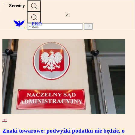
Serwisy
PRO
PIT
Znaki towarowe: podwyżki podatku nie będzie, o