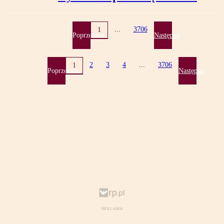
...
3706
1
Poprzednia
Następna
2
3
4
...
3706
1
Poprzednia
Następna