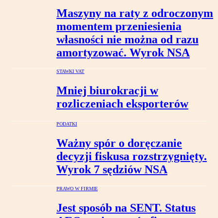
Maszyny na raty z odroczonym
momentem przeniesienia
własności nie można od razu
amortyzować. Wyrok NSA
STAWKI VAT
Mniej biurokracji w
rozliczeniach eksporterów
PODATKI
Ważny spór o doręczanie
decyzji fiskusa rozstrzygnięty.
Wyrok 7 sędziów NSA
PRAWO W FIRMIE
Jest sposób na SENT. Status