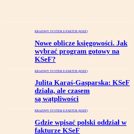
KRAJOWY SYSTEM E-FAKTUR (KSEF)
Nowe oblicze księgowości. Jak
wybrać program gotowy na
KSeF?
KRAJOWY SYSTEM E-FAKTUR (KSEF)
Julita Karaś-Gasparska: KSeF
działa, ale czasem
są wątpliwości
KRAJOWY SYSTEM E-FAKTUR (KSEF)
Gdzie wpisać polski oddział w
fakturze KSeF