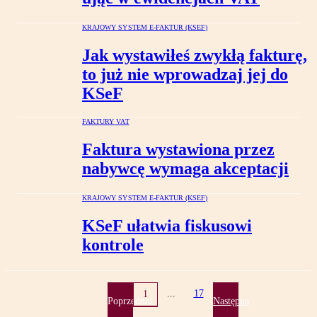
KRAJOWY SYSTEM E-FAKTUR (KSEF)
Jak wystawiłeś zwykłą fakturę,
to już nie wprowadzaj jej do
KSeF
FAKTURY VAT
Faktura wystawiona przez
nabywcę wymaga akceptacji
KRAJOWY SYSTEM E-FAKTUR (KSEF)
KSeF ułatwia fiskusowi
kontrole
...
17
1
Poprzednia
Następna