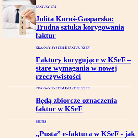
FAKTURY VAT
Julita Karaś-Gasparska:
Trudna sztuka korygowania
faktur
KRAJOWY SYSTEM E-FAKTUR (KSEF)
Faktury korygujące w KSeF –
stare wymagania w nowej
rzeczywistości
KRAJOWY SYSTEM E-FAKTUR (KSEF)
Będą zbiorcze oznaczenia
faktur w KSeF
BIZNES
„Pusta” e-faktura w KSeF - jak