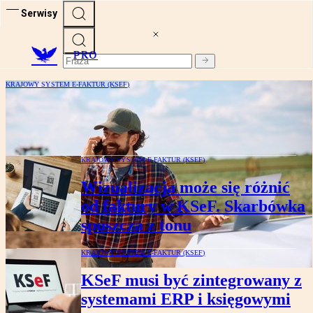
Serwisy
PRO
KRAJOWY SYSTEM E-FAKTUR (KSEF)
Fakturę dla rolnika ryczałtowego z
PESEL należy wystawić w KSeF
KRAJOWY SYSTEM E-FAKTUR (KSEF)
Wizualizacja może się różnić
od faktury w KSeF. Skarbówka
spuszcza z tonu
KRAJOWY SYSTEM E-FAKTUR (KSEF)
KSeF musi być zintegrowany z
systemami ERP i księgowymi