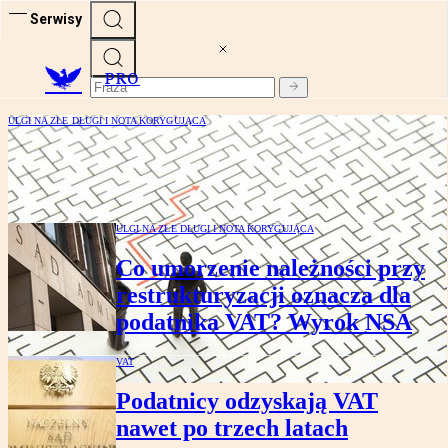
Serwisy
PRO
ULGI NA ZŁE DŁUGI I NOTA KORYGUJĄCA
Ulga na złe długi komplikuje prowadzenie
restrukturyzacji
ULGI NA ZŁE DŁUGI I NOTA KORYGUJĄCA
Co umorzenie należności przy
restrukturyzacji oznacza dla
podatnika VAT? Wyrok NSA
VAT
Podatnicy odzyskają VAT
nawet po trzech latach