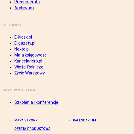
Prenumerata
Archiwum
PARTNERZY
E-kiosk.pl
E-gazety.pl
Nexto.pl
Mała księgowość
Kancelarierp.pl
Wieści Rolnicze
Życie Warszawy
NASZE WYDARZENIA
Szkolenia i konferencje
MAPA STRONY
KALENDARIUM
OFERTA PRODUKTOWA