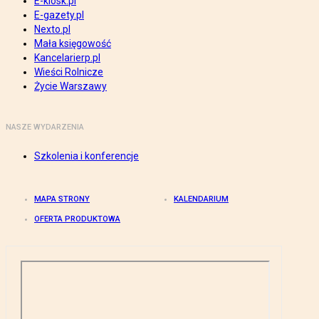
E-kiosk.pl
E-gazety.pl
Nexto.pl
Mała księgowość
Kancelarierp.pl
Wieści Rolnicze
Życie Warszawy
NASZE WYDARZENIA
Szkolenia i konferencje
MAPA STRONY
KALENDARIUM
OFERTA PRODUKTOWA