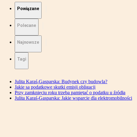
Powiązane
Polecane
Najnowsze
Tagi
Julita Karaś-Gasparska: Budynek czy budowla?
Jakie są podatkowe skutki emisji obligacji
Przy zamknięciu roku trzeba pamiętać o podatku u źródła
Julita Karaś-Gasparska: Jakie wsparcie dla elektromobilności