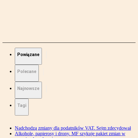
Powiązane
Polecane
Najnowsze
Tagi
Nadchodzą zmiany dla podatników VAT. Sejm zdecydował
Alkohole, papierosy i drony. MF szykuje pakiet zmian w