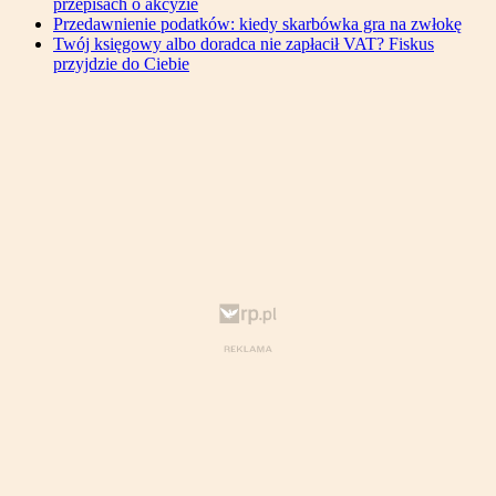
przepisach o akcyzie
Przedawnienie podatków: kiedy skarbówka gra na zwłokę
Twój księgowy albo doradca nie zapłacił VAT? Fiskus
przyjdzie do Ciebie