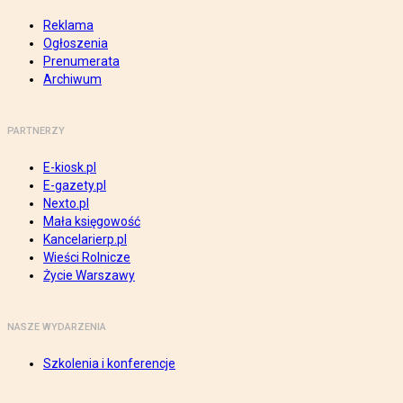
Reklama
Ogłoszenia
Prenumerata
Archiwum
PARTNERZY
E-kiosk.pl
E-gazety.pl
Nexto.pl
Mała księgowość
Kancelarierp.pl
Wieści Rolnicze
Życie Warszawy
NASZE WYDARZENIA
Szkolenia i konferencje