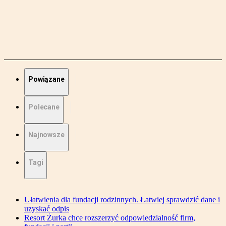
Powiązane
Polecane
Najnowsze
Tagi
Ułatwienia dla fundacji rodzinnych. Łatwiej sprawdzić dane i
uzyskać odpis
Resort Żurka chce rozszerzyć odpowiedzialność firm,