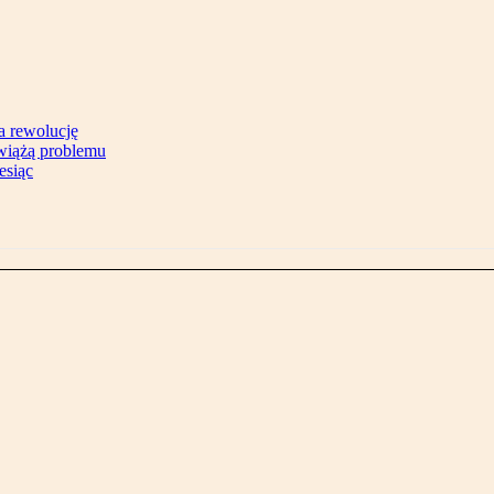
na rewolucję
zwiążą problemu
esiąc