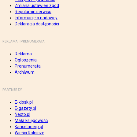
Zmiana ustawień zgód
Regulamin serwisu
Informacje o nadawcy
Deklaracja dostępności
REKLAMA I PRENUMERATA
Reklama
Ogłoszenia
Prenumerata
Archiwum
PARTNERZY
E-kiosk.pl
E-gazety.pl
Nexto.pl
Mała księgowość
Kancelarierp.pl
Wieści Rolnicze