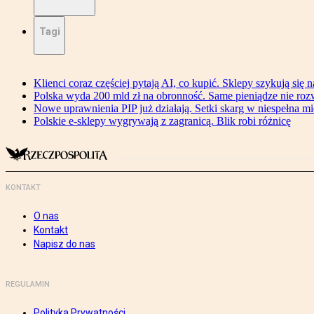
Tagi
Klienci coraz częściej pytają AI, co kupić. Sklepy szykują się 
Polska wyda 200 mld zł na obronność. Same pieniądze nie ro
Nowe uprawnienia PIP już działają. Setki skarg w niespełna mi
Polskie e-sklepy wygrywają z zagranicą. Blik robi różnicę
KONTAKT
O nas
Kontakt
Napisz do nas
REGULAMIN
Polityka Prywatności