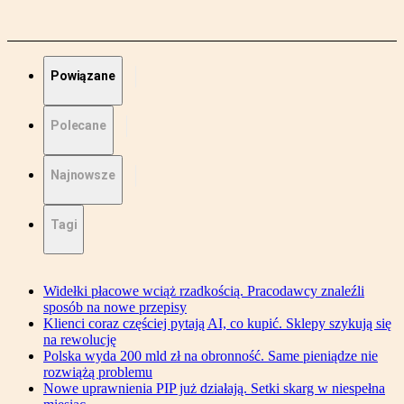
Powiązane
Polecane
Najnowsze
Tagi
Widełki płacowe wciąż rzadkością. Pracodawcy znaleźli
sposób na nowe przepisy
Klienci coraz częściej pytają AI, co kupić. Sklepy szykują się
na rewolucję
Polska wyda 200 mld zł na obronność. Same pieniądze nie
rozwiążą problemu
Nowe uprawnienia PIP już działają. Setki skarg w niespełna