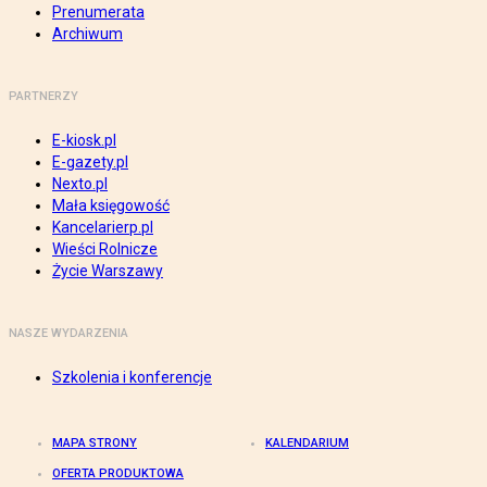
Prenumerata
Archiwum
PARTNERZY
E-kiosk.pl
E-gazety.pl
Nexto.pl
Mała księgowość
Kancelarierp.pl
Wieści Rolnicze
Życie Warszawy
NASZE WYDARZENIA
Szkolenia i konferencje
MAPA STRONY
KALENDARIUM
OFERTA PRODUKTOWA