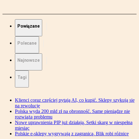
Powiązane
Polecane
Najnowsze
Tagi
Klienci coraz częściej pytają AI, co kupić. Sklepy szykują się
na rewolucję
Polska wyda 200 mld zł na obronność. Same pieniądze nie
rozwiążą problemu
Nowe uprawnienia PIP już działają. Setki skarg w niespełna
miesiąc
Polskie e-sklepy wygrywają z zagranicą. Blik robi różnicę