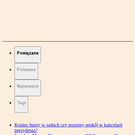
Powiązane
Polecane
Najnowsze
Tagi
Koniec burzy w sądach czy pozorny spokój w kancelarii
prezydenta?