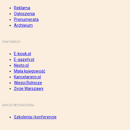
Reklama
Ogłoszenia
Prenumerata
Archiwum
PARTNERZY
E-kiosk.pl
E-gazety.pl
Nexto.pl
Mała księgowość
Kancelarierp.pl
Wieści Rolnicze
Życie Warszawy
NASZE WYDARZENIA
Szkolenia i konferencje