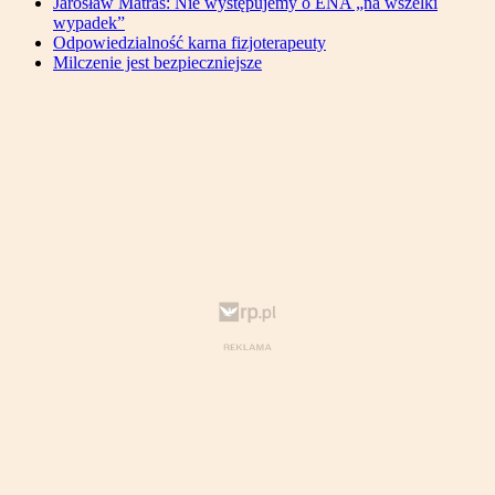
Jarosław Matras: Nie występujemy o ENA „na wszelki
wypadek”
Odpowiedzialność karna fizjoterapeuty
Milczenie jest bezpieczniejsze