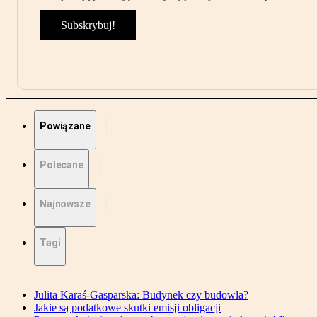
Subskrybuj!
Powiązane
Polecane
Najnowsze
Tagi
Julita Karaś-Gasparska: Budynek czy budowla?
Jakie są podatkowe skutki emisji obligacji