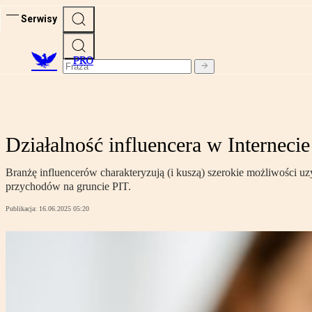
Serwisy
PRO
Działalność influencera w Interneci
Branżę influencerów charakteryzują (i kuszą) szerokie możliwości 
przychodów na gruncie PIT.
Publikacja:
16.06.2025 05:20