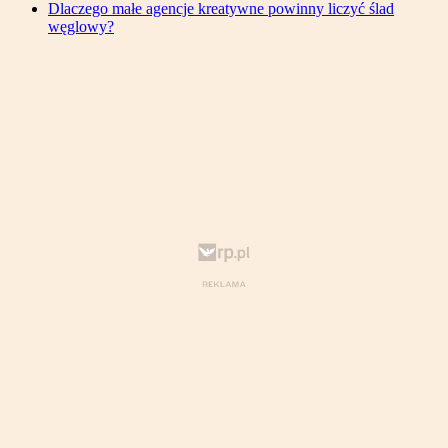
Dlaczego małe agencje kreatywne powinny liczyć ślad
węglowy?