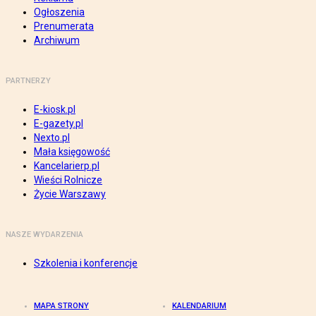
Ogłoszenia
Prenumerata
Archiwum
PARTNERZY
E-kiosk.pl
E-gazety.pl
Nexto.pl
Mała księgowość
Kancelarierp.pl
Wieści Rolnicze
Życie Warszawy
NASZE WYDARZENIA
Szkolenia i konferencje
MAPA STRONY
KALENDARIUM