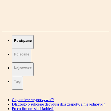
Powiązane
Polecane
Najnowsze
Tagi
Czy umiesz wypoczywać?
Dlaczego o sukcesie decydują dziś zespoły, a nie jednostki?
Po co firmom sieci kobiet?